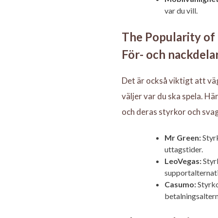
var du vill.
The Popularity of 
För- och nackdela
Det är också viktigt att v
väljer var du ska spela. H
och deras styrkor och sva
Mr Green:
Styr
uttagstider.
LeoVegas:
Styr
supportalternati
Casumo:
Styrko
betalningsaltern