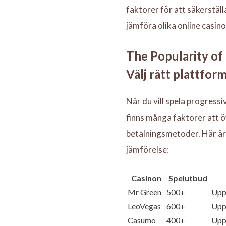
faktorer för att säkerställ
jämföra olika online casino
The Popularity of 
Välj rätt plattfor
När du vill spela progressi
finns många faktorer att ö
betalningsmetoder. Här är 
jämförelse:
Casinon
Spelutbud
Mr Green
500+
Upp 
LeoVegas
600+
Upp 
Casumo
400+
Upp 