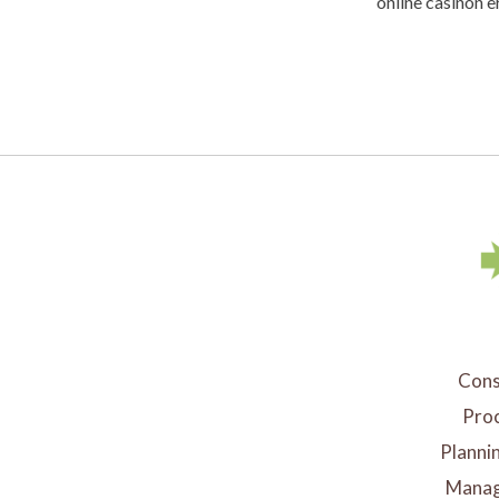
online casinon e
Cons
Proc
Planni
Manag