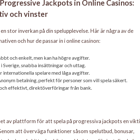
Progressive Jackpots in Online Casinos:
iv och vinster
n stor inverkan på din spelupplevelse. Här är några av de
ativen och hur de passar in i online casinon:
bbt och enkelt, men kan ha högre avgifter.
i Sverige, snabba insättningar och uttag.
r internationella spelare med låga avgifter.
nonym betalning, perfekt för personer som vill spela säkert.
och effektivt, direktöverföringar från bank.
t av plattform för att spela på progressiva jackpots en vikt
. Genom att överväga funktioner såsom spelutbud, bonusar,