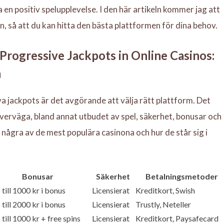
a en positiv spelupplevelse. I den här artikeln kommer jag att
n, så att du kan hitta den bästa plattformen för dina behov.
Progressive Jackpots in Online Casinos:
m
va jackpots är det avgörande att välja rätt plattform. Det
verväga, bland annat utbudet av spel, säkerhet, bonusar och
några av de mest populära casinona och hur de står sig i
Bonusar
Säkerhet
Betalningsmetoder
till 1000 kr i bonus
Licensierat
Kreditkort, Swish
till 2000 kr i bonus
Licensierat
Trustly, Neteller
till 1000 kr + free spins
Licensierat
Kreditkort, Paysafecard