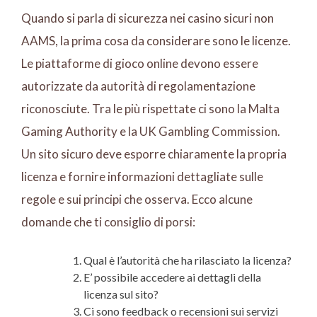
Quando si parla di sicurezza nei casino sicuri non
AAMS, la prima cosa da considerare sono le licenze.
Le piattaforme di gioco online devono essere
autorizzate da autorità di regolamentazione
riconosciute. Tra le più rispettate ci sono la Malta
Gaming Authority e la UK Gambling Commission.
Un sito sicuro deve esporre chiaramente la propria
licenza e fornire informazioni dettagliate sulle
regole e sui principi che osserva. Ecco alcune
domande che ti consiglio di porsi:
Qual è l’autorità che ha rilasciato la licenza?
E’ possibile accedere ai dettagli della
licenza sul sito?
Ci sono feedback o recensioni sui servizi