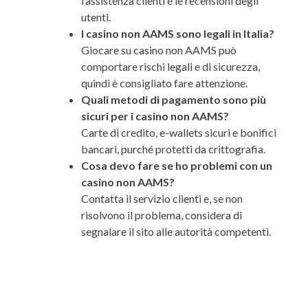
l’assistenza clienti e le recensioni degli
utenti.
I casino non AAMS sono legali in Italia?
Giocare su casino non AAMS può
comportare rischi legali e di sicurezza,
quindi è consigliato fare attenzione.
Quali metodi di pagamento sono più
sicuri per i casino non AAMS?
Carte di credito, e-wallets sicuri e bonifici
bancari, purché protetti da crittografia.
Cosa devo fare se ho problemi con un
casino non AAMS?
Contatta il servizio clienti e, se non
risolvono il problema, considera di
segnalare il sito alle autorità competenti.