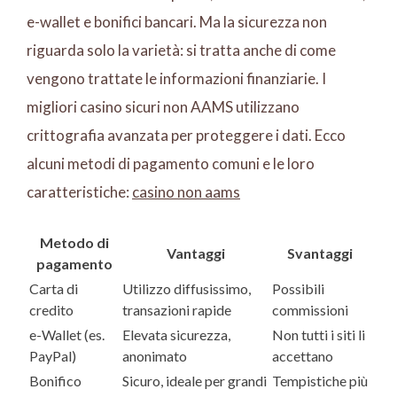
e-wallet e bonifici bancari. Ma la sicurezza non
riguarda solo la varietà: si tratta anche di come
vengono trattate le informazioni finanziarie. I
migliori casino sicuri non AAMS utilizzano
crittografia avanzata per proteggere i dati. Ecco
alcuni metodi di pagamento comuni e le loro
caratteristiche:
casino non aams
Metodo di
Vantaggi
Svantaggi
pagamento
Carta di
Utilizzo diffusissimo,
Possibili
credito
transazioni rapide
commissioni
e-Wallet (es.
Elevata sicurezza,
Non tutti i siti li
PayPal)
anonimato
accettano
Bonifico
Sicuro, ideale per grandi
Tempistiche più