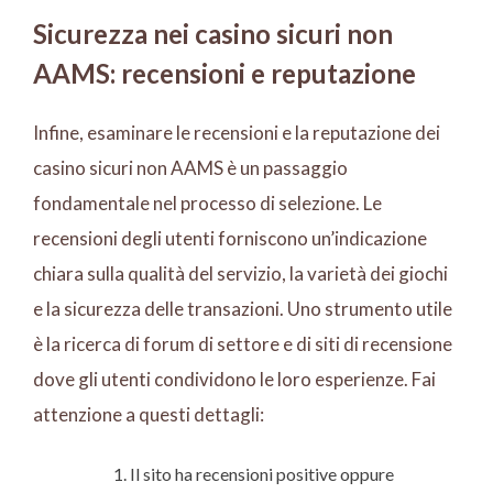
Sicurezza nei casino sicuri non
AAMS: recensioni e reputazione
Infine, esaminare le recensioni e la reputazione dei
casino sicuri non AAMS è un passaggio
fondamentale nel processo di selezione. Le
recensioni degli utenti forniscono un’indicazione
chiara sulla qualità del servizio, la varietà dei giochi
e la sicurezza delle transazioni. Uno strumento utile
è la ricerca di forum di settore e di siti di recensione
dove gli utenti condividono le loro esperienze. Fai
attenzione a questi dettagli:
Il sito ha recensioni positive oppure