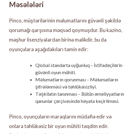
Məsələləri
Pinco, müştərilərinin məlumatlarını güvənli şəkildə
qorumağı qarşısına məqsəd qoymuşdur. Bu kazino,
məşhur lisenziyalardan birinə malikdir, bu da
oyunçulara aşağıdakıları təmin edir:
Qlobal standarta uyğunluq – İstifadəçilərin
güvənli oyun mühiti.
Məlumatların qorunması – Məlumatların
şifrələnməsi və təhlükəsizliyi.
Təşkilatın tanınması – Bütün əməliyyatların
qanunlar çərçivəsində həyata keçirilməsi.
Pinco, oyunçuların maraqlarını müdafiə edir və
onlara təhlükəsiz bir oyun mühiti təqdim edir.