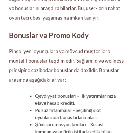
və bonuslarını araşdıra bilərlər. Bu, user-lərin rahat
oyun təcrübəsi yaşamasına imkan tanıyır.
Bonuslar və Promo Kody
Pinco, yeni oyunçulara və mövcud müştərilərə
müxtəlif bonuslar təqdim edir. Sağlamlıq və wellness
prinsipinə cazibədar bonuslar da daxildir. Bonuslar
arasında aşağıdakılar var:
Qeydiyyat bonusları – İlk yatırımlarınıza
əlavə hesab krediti.
Pulsuz fırlanmalar – Seçilmiş slot
oyunlarında bonus fırlanmaları.
Şəxsi promosyon kodları – Xüsusi
kampaniyalar üçün istifadə edilə bilən