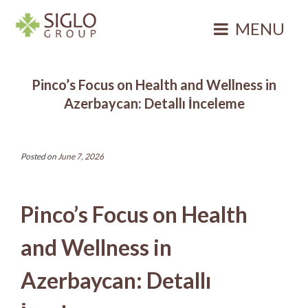
Skip
to
MENU
content
Siglo Group
Integrating
Pinco’s Focus on Health and Wellness in
Ecology
Azerbaycan: Detallı İnceleme
Posted on
June 7, 2026
Pinco’s Focus on Health
and Wellness in
Azerbaycan: Detallı