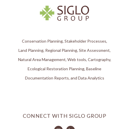
Conservation Planning, Stakeholder Processes,
Land Planning, Regional Planning, Site Assessment,
Natural Area Management, Web tools, Cartography,
Ecological Restoration Planning, Baseline
Documentation Reports, and Data Analytics
CONNECT WITH SIGLO GROUP