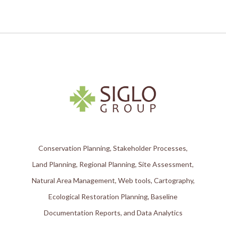
Conservation Planning, Stakeholder Processes,
Land Planning, Regional Planning, Site Assessment,
Natural Area Management, Web tools, Cartography,
Ecological Restoration Planning, Baseline
Documentation Reports, and Data Analytics