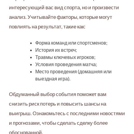
интересующий вас вид спорта, но и произвести
анализ. Учитывайте факторы, которые могут
повлиять на результат, такие как:
Форма команд или спортсменов;
История их встреч;
Травмы ключевых игроков;
Условия проведения матча;
Место проведения (домашняя или
выездная игра).
Обдуманный выбор события поможет вам
снизить риск потерь и повысить шансы на
выигрыш. Ознакомьтесь с последними новостями
и прогнозами, чтобы сделать сделку более
обоснованной.