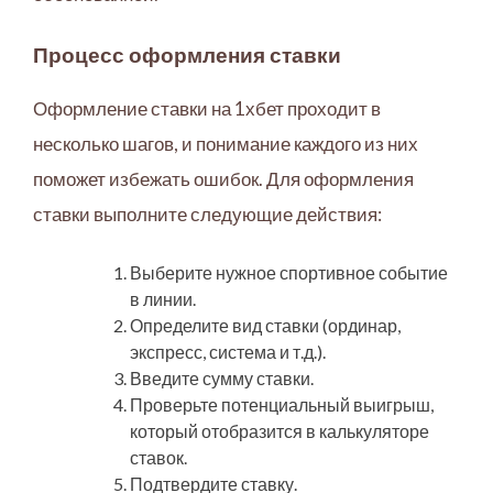
Процесс оформления ставки
Оформление ставки на 1хбет проходит в
несколько шагов, и понимание каждого из них
поможет избежать ошибок. Для оформления
ставки выполните следующие действия:
Выберите нужное спортивное событие
в линии.
Определите вид ставки (ординар,
экспресс, система и т.д.).
Введите сумму ставки.
Проверьте потенциальный выигрыш,
который отобразится в калькуляторе
ставок.
Подтвердите ставку.