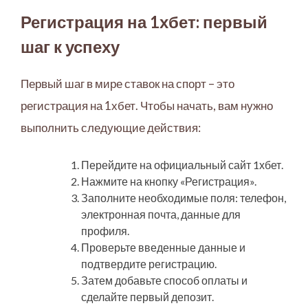
Регистрация на 1хбет: первый
шаг к успеху
Первый шаг в мире ставок на спорт – это
регистрация на 1хбет. Чтобы начать, вам нужно
выполнить следующие действия:
Перейдите на официальный сайт 1хбет.
Нажмите на кнопку «Регистрация».
Заполните необходимые поля: телефон,
электронная почта, данные для
профиля.
Проверьте введенные данные и
подтвердите регистрацию.
Затем добавьте способ оплаты и
сделайте первый депозит.