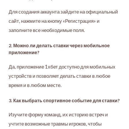
Для создания аккаунта зайдите на официальный
сайт, нажмите на кнопку «Регистрация» и
заполните все необходимые поля.
2. Можно ли делать ставки через мобильное
приложение?
Да, приложение 1хбет доступно для мобильных
устройств и позволяет делать ставки в любое
время и в любом месте.
3. Как выбрать спортивное событие для ставки?
Изучите форму команд, их историю встреч и
учтите возможные травмы игроков, чтобы